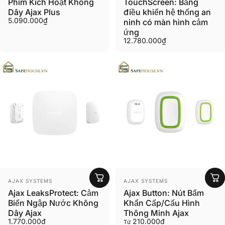
Phím Kích Hoạt Không
TouchScreen: Bảng
Dây Ajax Plus
điều khiển hệ thống an
5.090.000₫
ninh có màn hình cảm
ứng
12.780.000₫
Người bán:
Người bán:
AJAX SYSTEMS
AJAX SYSTEMS
Ajax LeaksProtect: Cảm
Ajax Button: Nút Bấm
Biến Ngập Nước Không
Khẩn Cấp/Cấu Hình
Dây Ajax
Thông Minh Ajax
1.770.000₫
210.000₫
Từ