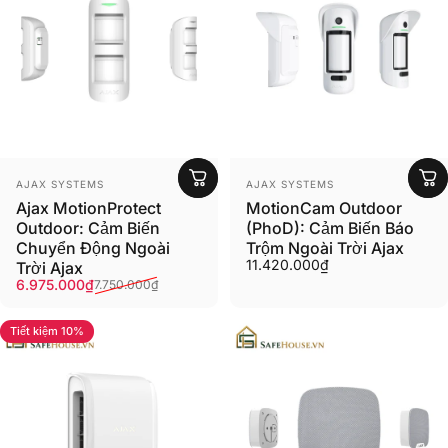
Người bán:
Người bán:
AJAX SYSTEMS
AJAX SYSTEMS
Ajax MotionProtect
MotionCam Outdoor
Outdoor: Cảm Biến
(PhoD): Cảm Biến Báo
Chuyển Động Ngoài
Trộm Ngoài Trời Ajax
11.420.000₫
Trời Ajax
Giá ưu đãi
Giá thông thường
6.975.000₫
7.750.000₫
Tiết kiệm 10%