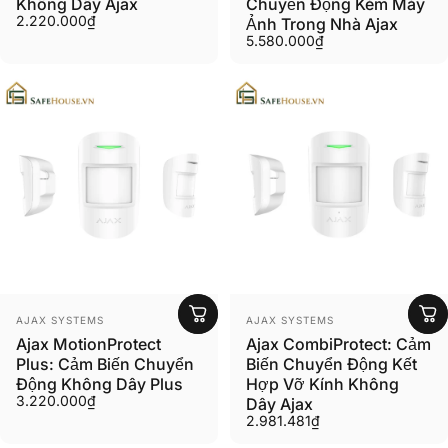
Không Dây Ajax
Chuyển Động Kèm Máy
2.220.000₫
Ảnh Trong Nhà Ajax
5.580.000₫
Người bán:
Người bán:
AJAX SYSTEMS
AJAX SYSTEMS
Ajax MotionProtect
Ajax CombiProtect: Cảm
Plus: Cảm Biến Chuyển
Biến Chuyển Động Kết
Động Không Dây Plus
Hợp Vỡ Kính Không
3.220.000₫
Dây Ajax
2.981.481₫