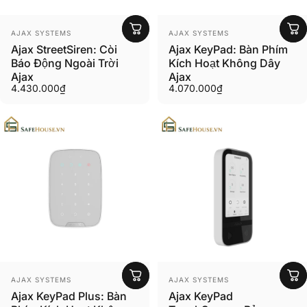
Người bán:
Người bán:
AJAX SYSTEMS
AJAX SYSTEMS
Ajax StreetSiren: Còi
Ajax KeyPad: Bàn Phím
Báo Động Ngoài Trời
Kích Hoạt Không Dây
Ajax
Ajax
4.430.000₫
4.070.000₫
Người bán:
Người bán:
AJAX SYSTEMS
AJAX SYSTEMS
Ajax KeyPad Plus: Bàn
Ajax KeyPad