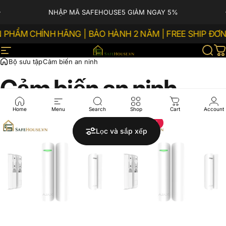
Chuyển đến nội dung
Tạm dừng trình chiếu
NHẬP MÃ SAFEHOUSE5 GIẢM NGAY 5%
PHẨM CHÍNH HÃNG | BẢO HÀNH 2 NĂM | FREE SHIP ĐƠN T
Menu trang web
SAFEHOUSE.VN
Tìm 
G
Bộ sưu tập
Cảm biến an ninh
Cảm
biến
an
ninh
Home
Menu
Search
Shop
Cart
Account
Tiết kiệm 10%
Lọc và sắp xếp