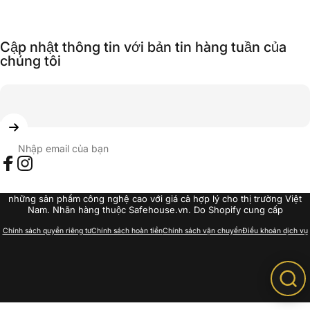
Cập nhật thông tin với bản tin hàng tuần của
chúng tôi
Nhập email của bạn
Facebook
Instagram
© 2026 SAFEHOUSE.VN Mục tiêu phát triển của chúng tôi là đem đến
những sản phẩm công nghệ cao với giá cả hợp lý cho thị trường Việt
Nam. Nhãn hàng thuộc Safehouse.vn. Do Shopify cung cấp
Chính sách quyền riêng tư
Chính sách hoàn tiền
Chính sách vận chuyển
Điều khoản dịch vụ