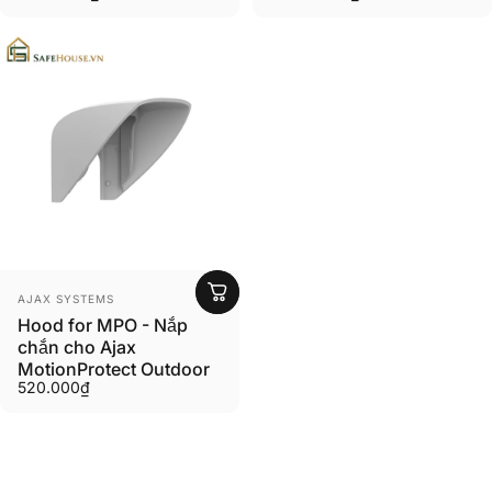
Người bán:
AJAX SYSTEMS
Hood for MPO - Nắp
chắn cho Ajax
MotionProtect Outdoor
520.000₫