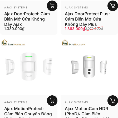
Người bán:
Người bán:
AJAX SYSTEMS
AJAX SYSTEMS
Ajax DoorProtect: Cảm
Ajax DoorProtect Plus:
Biến Mở Cửa Không
Cảm Biến Mở Cửa
Dây Ajax
Không Dây Plus
Giá ưu đãi
Giá thông thường
1.330.000₫
1.863.000₫
2.070.000₫
Người bán:
Người bán:
AJAX SYSTEMS
AJAX SYSTEMS
Ajax MotionProtect:
Ajax MotionCam HDR
Cảm Biến Chuyển Động
(PhoD): Cảm Biến