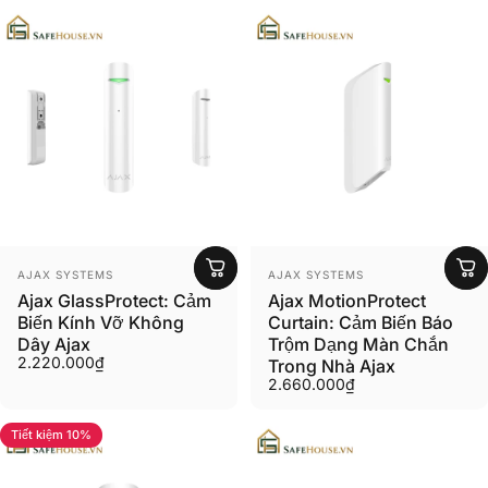
Người bán:
Người bán:
AJAX SYSTEMS
AJAX SYSTEMS
Ajax GlassProtect: Cảm
Ajax MotionProtect
Biến Kính Vỡ Không
Curtain: Cảm Biến Báo
Dây Ajax
Trộm Dạng Màn Chắn
2.220.000₫
Trong Nhà Ajax
2.660.000₫
Tiết kiệm 10%