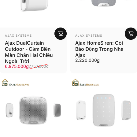
Người bán:
Người bán:
AJAX SYSTEMS
AJAX SYSTEMS
Ajax DualCurtain
Ajax HomeSiren: Còi
Outdoor - Cảm Biến
Báo Động Trong Nhà
Màn Chắn Hai Chiều
Ajax
2.220.000₫
Ngoài Trời
Giá ưu đãi
Giá thông thường
6.975.000₫
7.750.000₫