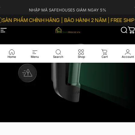
Chuyển đến nội dung
Tạm dừng trình chiếu
NHẬP MÃ SAFEHOUSE5 GIẢM NGAY 5%
SẢN PHẨM CHÍNH HÃNG | BẢO HÀNH 2 NĂM | FREE SHIP Đ
Menu trang web
SAFEHOUSE.VN
Tìm 
G
Home
Menu
Search
Shop
Cart
Account